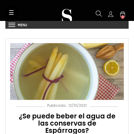
Navegación
☰
de
0
palanca
Publicado : 12/10/2021
¿Se puede beber el agua de
las conservas de
Espárragos?