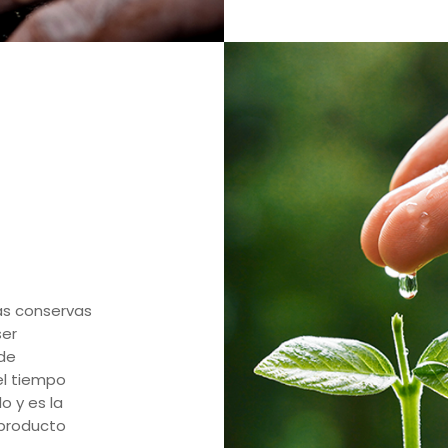
as conservas
ser
 de
el tiempo
o y es la
 producto