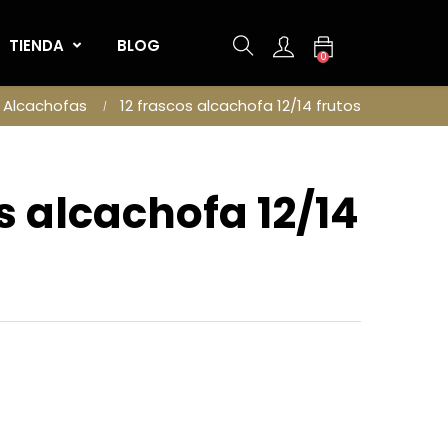
TIENDA
BLOG
0
Alcachofas
12 frascos alcachofa 12/14 frutos
s alcachofa 12/14