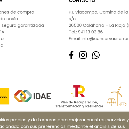
A
CONTACTO
ones de compra
P.I. Viacampo, Camino de la 
de envío
s/n
segura garantizada
26500 Calahorra – La Rioja 
TA
Tel.:
941 13 03 86
to
Email:
info@conservasserra
ta
ookies propias y de terceros para mejorar nuestros servicios y
lacionada con sus preferencias mediante el análisis de sus